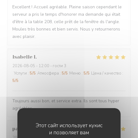
Excellent ! Accueil agréable. Pleine saison cependant le
serveur a pris le temps d'honorer ma demande qui était
d'être à la table 208, celle prêt de la fenêtre ds l'angle.
Moules très bonnes et bien servis. Nous y retournerons
avec plaisir.
Isabelle
I
2026-08-05
- 12:00 - гости 3
Услуги
:
5
/5
Атмосфера
:
5
/5
Меню
:
5
/5
Цена / качество
:
5
/5
Toujours aussi bon, et service extra. Ils sont tous hyper
agréables
Этот сайт использует кукис
pascal
V
и позволяет вам
2026-08-03
- 12:00 - гости 4