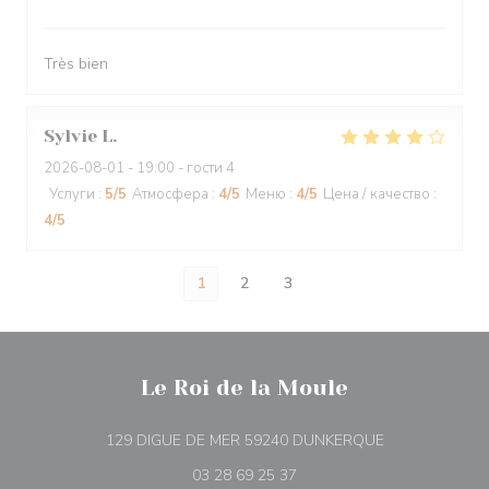
Très bien
Sylvie
L
2026-08-01
- 19:00 - гости 4
Услуги
:
5
/5
Атмосфера
:
4
/5
Меню
:
4
/5
Цена / качество
:
4
/5
1
2
3
Le Roi de la Moule
((открывается 
129 DIGUE DE MER 59240 DUNKERQUE
03 28 69 25 37