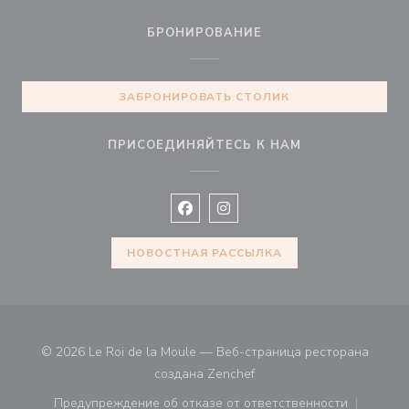
БРОНИРОВАНИЕ
ЗАБРОНИРОВАТЬ СТОЛИК
ПРИСОЕДИНЯЙТЕСЬ К НАМ
Facebook ((открывается в новом 
Instagram ((открывается в н
НОВОСТНАЯ РАССЫЛКА
© 2026 Le Roi de la Moule — Веб-страница ресторана
((открывается в новом ок
создана
Zenchef
Предупреждение об отказе от ответственности