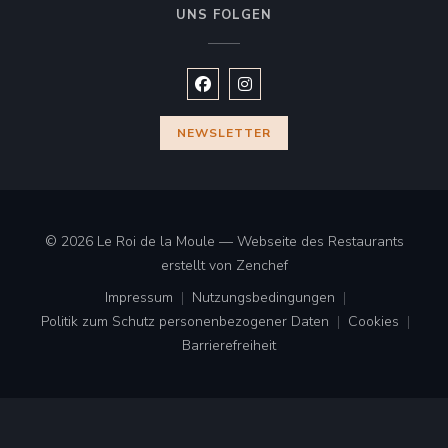
UNS FOLGEN
Facebook ((öffnet ein neues Fenste
Instagram ((öffnet ein neues 
NEWSLETTER
© 2026 Le Roi de la Moule — Webseite des Restaurants
((öffnet ein neues Fenster
erstellt von
Zenchef
Impressum
Nutzungsbedingungen
((öffnet ein neues Fenster))
((öffnet ein neues Fenster))
Politik zum Schutz personenbezogener Daten
Cookies
((öffnet ein neues Fenster))
((öffnet ei
Barrierefreiheit
((öffnet ein neues Fenster))