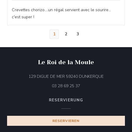
Crevettes chorizo....un régal servient avec le sourire...
c'est super !
1
2
3
Le Roi de la Moule
((öffnet ein neu
129 DIGUE DE MER 59240 DUNKERQUE
03 28 69 25 37
RESERVIERUNG
RESERVIEREN