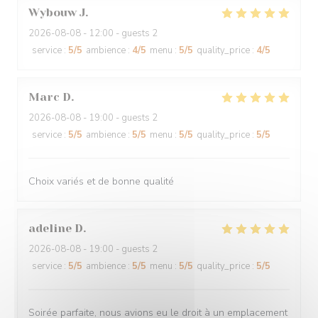
Wybouw
J
2026-08-08
- 12:00 - guests 2
service
:
5
/5
ambience
:
4
/5
menu
:
5
/5
quality_price
:
4
/5
Marc
D
2026-08-08
- 19:00 - guests 2
service
:
5
/5
ambience
:
5
/5
menu
:
5
/5
quality_price
:
5
/5
Choix variés et de bonne qualité
adeline
D
2026-08-08
- 19:00 - guests 2
service
:
5
/5
ambience
:
5
/5
menu
:
5
/5
quality_price
:
5
/5
Soirée parfaite, nous avions eu le droit à un emplacement