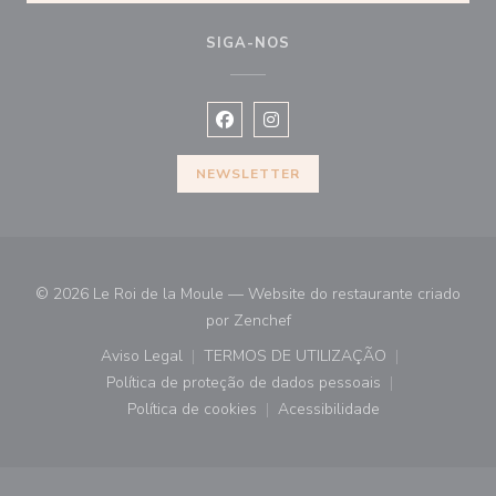
SIGA-NOS
Facebook ((abre numa nova janela))
Instagram ((abre numa nova ja
NEWSLETTER
© 2026 Le Roi de la Moule — Website do restaurante criado
((abre numa nova janela))
por
Zenchef
Aviso Legal
TERMOS DE UTILIZAÇÃO
((abre numa nova janela))
((abre numa nova janela))
Política de proteção de dados pessoais
((abre numa nova janela))
Política de cookies
Acessibilidade
((abre numa nova janela))
((abre numa nova janela