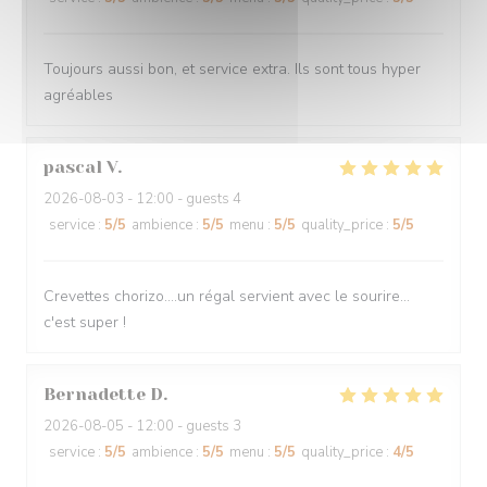
Toujours aussi bon, et service extra. Ils sont tous hyper
agréables
pascal
V
2026-08-03
- 12:00 - guests 4
service
:
5
/5
ambience
:
5
/5
menu
:
5
/5
quality_price
:
5
/5
Crevettes chorizo....un régal servient avec le sourire...
c'est super !
Bernadette
D
2026-08-05
- 12:00 - guests 3
service
:
5
/5
ambience
:
5
/5
menu
:
5
/5
quality_price
:
4
/5