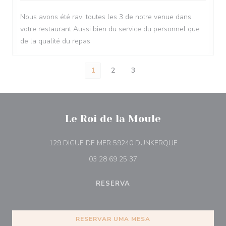
Nous avons été ravi toutes les 3 de notre venue dans
votre restaurant Aussi bien du service du personnel que
de la qualité du repas
1
2
3
Le Roi de la Moule
((abre numa nov
129 DIGUE DE MER 59240 DUNKERQUE
03 28 69 25 37
RESERVA
RESERVAR UMA MESA