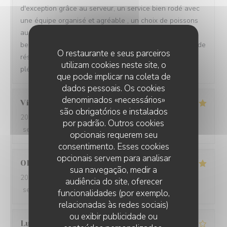
d'exception grâce au serveur, un service bien rodé avec
une équipe organisé et agréable , un choix de poissons
au delà des moules sur la carte, nous avons passé une
belle soirée avec un spot magnifique, je vous conseille de
O restaurante e seus parceiros
réservér votre table en amont car restaurant très
utilizam cookies neste site, o
plébiscité sur la Digue.
que pode implicar na coleta de
dados pessoais. Os cookies
denominados «necessários»
Virginie
D
são obrigatórios e instalados
2026-08-06
- 12:00 - guests 3
por padrão. Outros cookies
service
:
4
/5
ambience
:
4
/5
menu
:
5
/5
quality_price
:
5
/5
opcionais requerem seu
consentimento. Esses cookies
opcionais servem para analisar
Olivier
B
sua navegação, medir a
2026-08-04
- 12:00 - guests 4
audiência do site, oferecer
service
:
5
/5
ambience
:
5
/5
menu
:
5
/5
quality_price
:
5
/5
funcionalidades (por exemplo,
relacionadas às redes sociais)
ou exibir publicidade ou
Ludovic
L