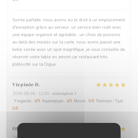
Soirée parfaite, nous avions eu le droit à un emplacement
d'exception grâce au serveur, un service bien rodé avec
une équipe organisé et agréable , un choix de poissons
au delà des moules sur la carte, nous avons passé une
belle soirée avec un spot magnifique, je vous conseille de
réservér votre table en amont car restaurant très
plébiscité sur la Digue.
Virginie
D
2026-08-06
- 12:00 - καλεσμένοι 3
Υπηρεσία
:
4
/5
Ατμόσφαιρα
:
4
/5
Μενού
:
5
/5
Ποιότητα / Τιμή
:
5
/5
Olivier
B
2026-08-04
- 12:00 - καλεσμένοι 4