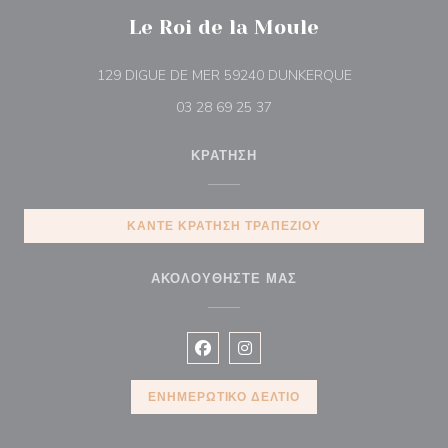
Le Roi de la Moule
((ανοίγει σε νέ
129 DIGUE DE MER 59240 DUNKERQUE
03 28 69 25 37
ΚΡΆΤΗΣΗ
ΚΆΝΤΕ ΚΡΆΤΗΣΗ ΤΡΑΠΕΖΙΟΎ
ΑΚΟΛΟΥΘΉΣΤΕ ΜΑΣ
Facebook ((ανοίγει σε νέο παράθυρ
Instagram ((ανοίγει σε νέο π
ΕΝΗΜΕΡΩΤΙΚΌ ΔΕΛΤΊΟ