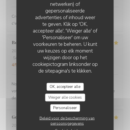
netwerken) of
gepersonaliseerde
Crevettes chorizo....un régal servient avec le sourire...
advertenties of inhoud weer
c'est super !
te geven. Klik op 'OK,
accepteer alle', 'Weiger alle' of
'Personaliseer' om uw
Bernadette
D
voorkeuren te beheren. U kunt
uw keuzes op elk moment
2026-08-05
- 12:00 - Gasten 3
wijzigen door op het
Service
:
5
/5
Atmosfeer
:
5
/5
Keuken
:
5
/5
Kwaliteit / Prijs
:
cookiepictogram linksonder op
4
/5
de sitepagina's te klikken.
Nous avons été ravi toutes les 3 de notre venue dans
OK, accepteer alle
votre restaurant Aussi bien du service du personnel que
Weiger alle cookies
de la qualité du repas
Personaliseer
Georges
S
Beleid voor de bescherming van
persoonsgegevens
2026-08-05
- 12:00 - Gasten 2