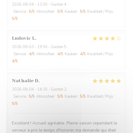
2026-08-04
- 12:00 - Gasten 4
Service
:
5
/5
Atmosfeer
:
5
/5
Keuken
:
5
/5
Kwaliteit / Prijs
:
5
/5
Ludovic
L
2026-08-03
- 19:00 - Gasten 5
Service
:
4
/5
Atmosfeer
:
4
/5
Keuken
:
4
/5
Kwaliteit / Prijs
:
4
/5
Nathalie
D
2026-08-04
- 14:15 - Gasten 2
Service
:
5
/5
Atmosfeer
:
5
/5
Keuken
:
5
/5
Kwaliteit / Prijs
:
5
/5
Excellent ! Accueil agréable. Pleine saison cependant le
serveur a pris le temps d'honorer ma demande qui était