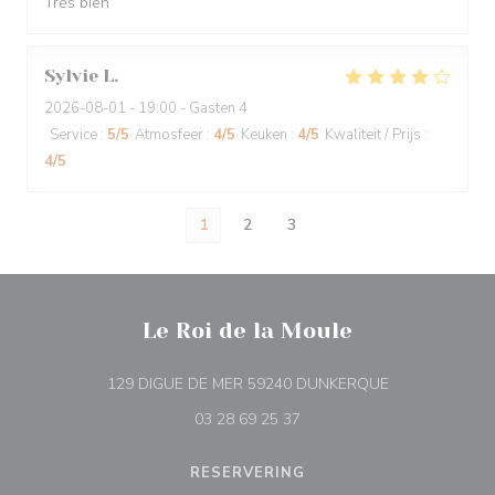
Très bien
Sylvie
L
2026-08-01
- 19:00 - Gasten 4
Service
:
5
/5
Atmosfeer
:
4
/5
Keuken
:
4
/5
Kwaliteit / Prijs
:
4
/5
1
2
3
Le Roi de la Moule
((opent in een 
129 DIGUE DE MER 59240 DUNKERQUE
03 28 69 25 37
RESERVERING