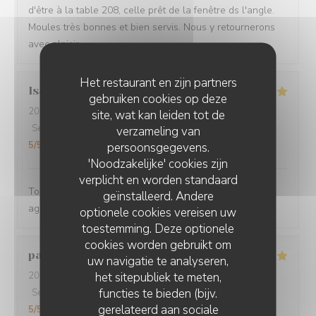
d'être à la table 208, celle prêt de la fenêtre ds l'angle.
Moules très bonnes et bien servis. Nous y retournerons
avec plaisir.
Het restaurant en zijn partners
Isabelle
I
gebruiken cookies op deze
2026-08-05
- 12:00 - Gasten 3
site, wat kan leiden tot de
Service
:
5
/5
Atmosfeer
:
5
/5
Keuken
:
5
/5
Kwaliteit / Prijs
:
verzameling van
5
/5
persoonsgegevens.
'Noodzakelijke' cookies zijn
verplicht en worden standaard
Toujours aussi bon, et service extra. Ils sont tous hyper
geïnstalleerd. Andere
agréables
optionele cookies vereisen uw
toestemming. Deze optionele
cookies worden gebruikt om
pascal
V
uw navigatie te analyseren,
het sitepubliek te meten,
2026-08-03
- 12:00 - Gasten 4
functies te bieden (bijv.
Service
:
5
/5
Atmosfeer
:
5
/5
Keuken
:
5
/5
Kwaliteit / Prijs
:
gerelateerd aan sociale
5
/5