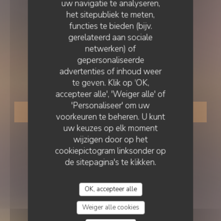
uw navigatie te analyseren,
het sitepubliek te meten,
functies te bieden (bijv.
gerelateerd aan sociale
netwerken) of
ZEEVRUCHTEN
•
DUNKERQUE
gepersonaliseerde
advertenties of inhoud weer
Le Roi de la Moule
te geven. Klik op 'OK,
accepteer alle', 'Weiger alle' of
'Personaliseer' om uw
RESERVEER EEN TAFEL
voorkeuren te beheren. U kunt
uw keuzes op elk moment
wijzigen door op het
cookiepictogram linksonder op
de sitepagina's te klikken.
OK, accepteer alle
Weiger alle cookies