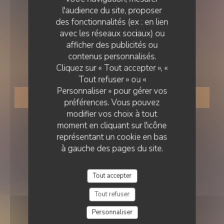
l'audience du site, proposer
des fonctionnalités (ex : en lien
avec les réseaux sociaux) ou
FRUITS DE MER
•
DUNKERQUE
afficher des publicités ou
contenus personnalisés.
Le Roi de la Moule
Cliquez sur « Tout accepter », «
Tout refuser » ou «
Personnaliser » pour gérer vos
RÉSERVER
préférences. Vous pouvez
modifier vos choix à tout
moment en cliquant sur l'icône
représentant un cookie en bas
à gauche des pages du site.
Tout accepter
Tout refuser
Personnaliser