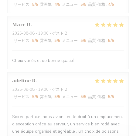
サービス
:
5
/5
雰囲気
:
4
/5
メニュー
:
5
/5
品質-価格
:
4
/5
Marc
D
2026-08-08
- 19:00 - ゲスト 2
サービス
:
5
/5
雰囲気
:
5
/5
メニュー
:
5
/5
品質-価格
:
5
/5
Choix variés et de bonne qualité
adeline
D
2026-08-08
- 19:00 - ゲスト 2
サービス
:
5
/5
雰囲気
:
5
/5
メニュー
:
5
/5
品質-価格
:
5
/5
Soirée parfaite, nous avions eu le droit à un emplacement
d'exception grâce au serveur, un service bien rodé avec
une équipe organisé et agréable , un choix de poissons