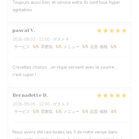
Toujours aussi bon, et service extra. Ils sont tous hyper
agréables
pascal
V
2026-08-03
- 12:00 - ゲスト 4
サービス
:
5
/5
雰囲気
:
5
/5
メニュー
:
5
/5
品質-価格
:
5
/5
Crevettes chorizo....un régal servient avec le sourire...
c'est super !
Bernadette
D
2026-08-05
- 12:00 - ゲスト 3
サービス
:
5
/5
雰囲気
:
5
/5
メニュー
:
5
/5
品質-価格
:
4
/5
Nous avons été ravi toutes les 3 de notre venue dans