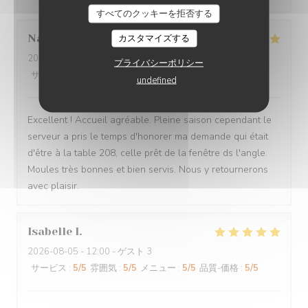
すべてのクッキーを拒否する
Nathalie
D
カスタマイズする
2026-08-04
- 14:15 - ゲスト 2
プライバシーポリシー
サービス
:
5
/5
雰囲気
:
5
/5
メニュー
:
5
/5
品質-価格
:
5
/5
undefined
Excellent ! Accueil agréable. Pleine saison cependant le
serveur a pris le temps d'honorer ma demande qui était
d'être à la table 208, celle prêt de la fenêtre ds l'angle.
Moules très bonnes et bien servis. Nous y retournerons
avec plaisir.
Isabelle
I
2026-08-05
- 12:00 - ゲスト 3
サービス
:
5
/5
雰囲気
:
5
/5
メニュー
:
5
/5
品質-価格
:
5
/5