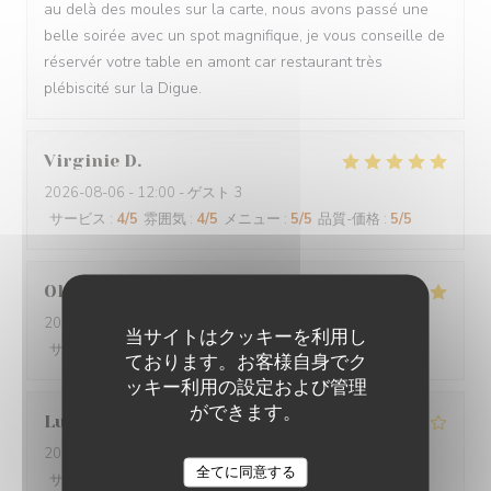
au delà des moules sur la carte, nous avons passé une
belle soirée avec un spot magnifique, je vous conseille de
réservér votre table en amont car restaurant très
plébiscité sur la Digue.
Virginie
D
2026-08-06
- 12:00 - ゲスト 3
サービス
:
4
/5
雰囲気
:
4
/5
メニュー
:
5
/5
品質-価格
:
5
/5
Olivier
B
2026-08-04
- 12:00 - ゲスト 4
当サイトはクッキーを利用し
サービス
:
5
/5
雰囲気
:
5
/5
メニュー
:
5
/5
品質-価格
:
5
/5
ております。お客様自身でク
ッキー利用の設定および管理
ができます。
Ludovic
L
2026-08-03
- 19:00 - ゲスト 5
全てに同意する
サービス
:
4
/5
雰囲気
:
4
/5
メニュー
:
4
/5
品質-価格
:
4
/5