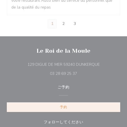
votre restaurant Aussi bien du service du personnel que
de la qualité du repas
1
2
3
Le Roi de la Moule
((新しいウィン
129 DIGUE DE MER 59240 DUNKERQUE
03 28 69 25 37
ご予約
予約
フォローしてください