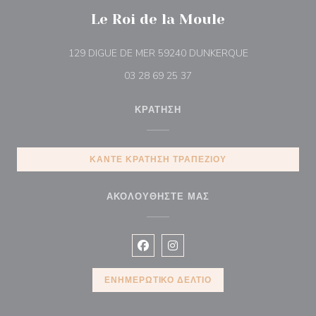
Le Roi de la Moule
((ανοίγει σε νέ
129 DIGUE DE MER 59240 DUNKERQUE
03 28 69 25 37
ΚΡΆΤΗΣΗ
ΚΆΝΤΕ ΚΡΆΤΗΣΗ ΤΡΑΠΕΖΙΟΎ
ΑΚΟΛΟΥΘΉΣΤΕ ΜΑΣ
Facebook ((ανοίγει σε νέο παράθυρ
Instagram ((ανοίγει σε νέο π
ΕΝΗΜΕΡΩΤΙΚΌ ΔΕΛΤΊΟ