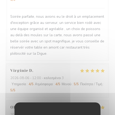
Soirée parfaite, nous avions eu le droit à un emplacement
d'exception grâce au serveur, un service bien rodé avec
une équipe organisé et agréable , un choix de poissons
au delà des moules sur la carte, nous avons passé une
belle soirée avec un spot magnifique, je vous conseille de
réservér votre table en amont car restaurant très
plébiscité sur la Digue.
Virginie
D
2026-08-06
- 12:00 - καλεσμένοι 3
Υπηρεσία
:
4
/5
Ατμόσφαιρα
:
4
/5
Μενού
:
5
/5
Ποιότητα / Τιμή
:
5
/5
Olivier
B
2026-08-04
- 12:00 - καλεσμένοι 4