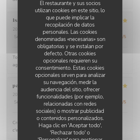
El restaurante y sus socios
utilizan cookies en este sitio, lo
que puede implicar la
Isabelle
I
recopilación de datos
2026-08-05
- 12:00 - Invitados 3
personales. Las cookies
Servicio
:
5
/5
Ambiente
:
5
/5
Menú
:
5
/5
Calidad / Precio
:
5
/5
denominadas «necesarias» son
obligatorias y se instalan por
defecto. Otras cookies
Toujours aussi bon, et service extra. Ils sont tous hyper
opcionales requieren su
agréables
consentimiento. Estas cookies
opcionales sirven para analizar
su navegación, medir la
pascal
V
audiencia del sitio, ofrecer
2026-08-03
- 12:00 - Invitados 4
funcionalidades (por ejemplo,
Servicio
:
5
/5
Ambiente
:
5
/5
Menú
:
5
/5
Calidad / Precio
:
5
/5
relacionadas con redes
sociales) o mostrar publicidad
o contenidos personalizados.
Crevettes chorizo....un régal servient avec le sourire...
Haga clic en 'Aceptar todo',
c'est super !
'Rechazar todo' o
'Personalizar' para gestionar