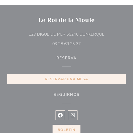
Le Roi de la Moule
((abre en una 
129 DIGUE DE MER 59240 DUNKERQUE
03 28 69 25 37
RESERVA
RESERVAR UNA MESA
SEGUIRNOS
Facebook ((abre en una nueva vent
Instagram ((abre en una nuev
BOLETÍN