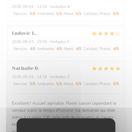
2026-08-04
- 12:00 - Invitados 4
Servicio
:
5
/5
Ambiente
:
5
/5
Menú
:
5
/5
Calidad / Precio
:
5
/5
Ludovic
L
2026-08-03
- 19:00 - Invitados 5
Servicio
:
4
/5
Ambiente
:
4
/5
Menú
:
4
/5
Calidad / Precio
:
4
/5
Nathalie
D
2026-08-04
- 14:15 - Invitados 2
Servicio
:
5
/5
Ambiente
:
5
/5
Menú
:
5
/5
Calidad / Precio
:
5
/5
Excellent ! Accueil agréable. Pleine saison cependant le
serveur a pris le temps d'honorer ma demande qui était
d'être à la table 208, celle prêt de la fenêtre ds l'angle.
Moules très bonnes et bien servis. Nous y retournerons
avec plaisir.