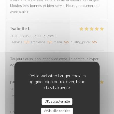
Moules très bonnes et bien servis. Nous y retournerons
avec plaisir.
Isabelle
I
2026-08-05
- 12:00 - guests 3
service
:
5
/5
ambience
:
5
/5
menu
:
5
/5
quality_price
:
5
/5
Toujours aussi bon, et service extra. Ils sont tous hyper
agréables
Dette websted bruger cookies
og giver dig kontrol over, hvad
pascal
V
du vil aktivere
2026-08-03
- 12:00 - guests 4
service
:
5
/5
ambience
:
5
/5
menu
:
5
/5
quality_price
:
5
/5
OK, accepter alle
Afvis alle cookies
Crevettes chorizo....un régal servient avec le sourire...