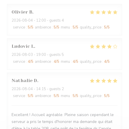
Olivier
B
2026-08-04
- 12:00 - guests 4
service
:
5
/5
ambience
:
5
/5
menu
:
5
/5
quality_price
:
5
/5
Ludovic
L
2026-08-03
- 19:00 - guests 5
service
:
4
/5
ambience
:
4
/5
menu
:
4
/5
quality_price
:
4
/5
Nathalie
D
2026-08-04
- 14:15 - guests 2
service
:
5
/5
ambience
:
5
/5
menu
:
5
/5
quality_price
:
5
/5
Excellent ! Accueil agréable. Pleine saison cependant le
serveur a pris le temps d'honorer ma demande qui était
d'être à la table 208, celle prêt de la fenêtre ds l'angle.