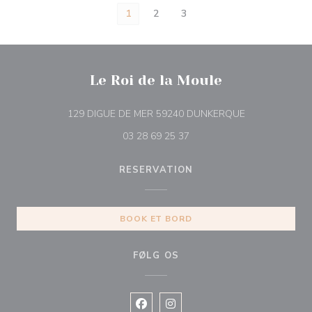
1
2
3
Le Roi de la Moule
((åbner i et nyt
129 DIGUE DE MER 59240 DUNKERQUE
03 28 69 25 37
RESERVATION
BOOK ET BORD
FØLG OS
Facebook ((åbner i et nyt vindue))
Instagram ((åbner i et nyt vin