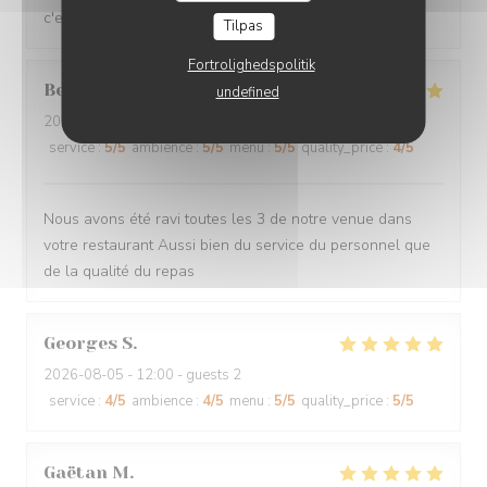
c'est super !
Tilpas
Fortrolighedspolitik
Bernadette
D
undefined
2026-08-05
- 12:00 - guests 3
service
:
5
/5
ambience
:
5
/5
menu
:
5
/5
quality_price
:
4
/5
Nous avons été ravi toutes les 3 de notre venue dans
votre restaurant Aussi bien du service du personnel que
de la qualité du repas
Georges
S
2026-08-05
- 12:00 - guests 2
service
:
4
/5
ambience
:
4
/5
menu
:
5
/5
quality_price
:
5
/5
Gaëtan
M