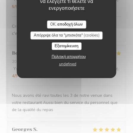
να ελέγξετε τι θέλετε να
5
/5
ενεργοποιήσετε
OK, αποδοχή όλων
Crevettes chorizo....un régal servient avec le sourire...
c'est super !
Απόρριψε όλα τα "μπισκότα" (cookies)
Εξατομίκευση
Bernadette
D
Πολιτική απορρήτου
2026-08-05
- 12:00 - καλεσμένοι 3
undefined
Υπηρεσία
:
5
/5
Ατμόσφαιρα
:
5
/5
Μενού
:
5
/5
Ποιότητα / Τιμή
:
4
/5
Nous avons été ravi toutes les 3 de notre venue dans
votre restaurant Aussi bien du service du personnel que
de la qualité du repas
Georges
S