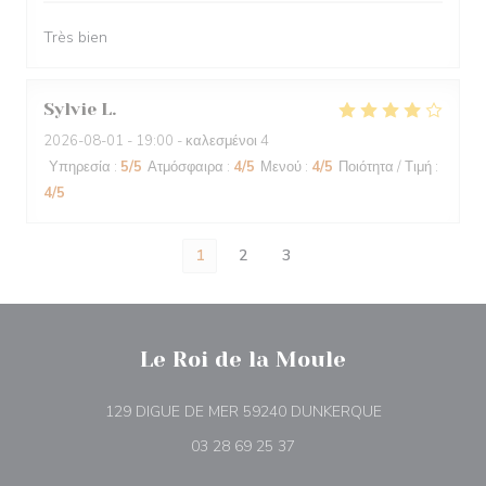
Très bien
Sylvie
L
2026-08-01
- 19:00 - καλεσμένοι 4
Υπηρεσία
:
5
/5
Ατμόσφαιρα
:
4
/5
Μενού
:
4
/5
Ποιότητα / Τιμή
:
4
/5
1
2
3
Le Roi de la Moule
((ανοίγει σε νέ
129 DIGUE DE MER 59240 DUNKERQUE
03 28 69 25 37