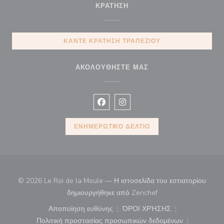
ΚΡΆΤΗΣΗ
ΚΆΝΤΕ ΚΡΆΤΗΣΗ ΤΡΑΠΕΖΙΟΎ
ΑΚΟΛΟΥΘΉΣΤΕ ΜΑΣ
Facebook ((ανοίγει σε νέο παράθυρ
Instagram ((ανοίγει σε νέο π
ΕΝΗΜΕΡΩΤΙΚΌ ΔΕΛΤΊΟ
© 2026 Le Roi de la Moule — Η ιστοσελίδα του εστιατορίου
((ανοίγει σε νέο παρά
δημιουργήθηκε από
Zenchef
Αποποίηση ευθύνης
ΌΡΟΙ ΧΡΉΣΗΣ
((ανοίγει σε νέο παράθυρο))
((ανοίγει σε νέο παράθ
Πολιτική προστασίας προσωπικών δεδομένων