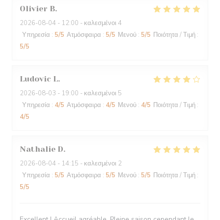
Olivier
B
2026-08-04
- 12:00 - καλεσμένοι 4
Υπηρεσία
:
5
/5
Ατμόσφαιρα
:
5
/5
Μενού
:
5
/5
Ποιότητα / Τιμή
:
5
/5
Ludovic
L
2026-08-03
- 19:00 - καλεσμένοι 5
Υπηρεσία
:
4
/5
Ατμόσφαιρα
:
4
/5
Μενού
:
4
/5
Ποιότητα / Τιμή
:
4
/5
Nathalie
D
2026-08-04
- 14:15 - καλεσμένοι 2
Υπηρεσία
:
5
/5
Ατμόσφαιρα
:
5
/5
Μενού
:
5
/5
Ποιότητα / Τιμή
:
5
/5
Excellent ! Accueil agréable. Pleine saison cependant le