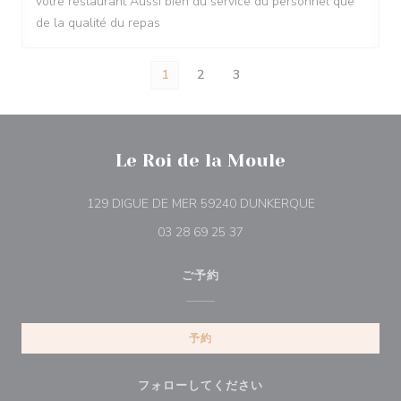
votre restaurant Aussi bien du service du personnel que
de la qualité du repas
1
2
3
Le Roi de la Moule
((新しいウィン
129 DIGUE DE MER 59240 DUNKERQUE
03 28 69 25 37
ご予約
予約
フォローしてください