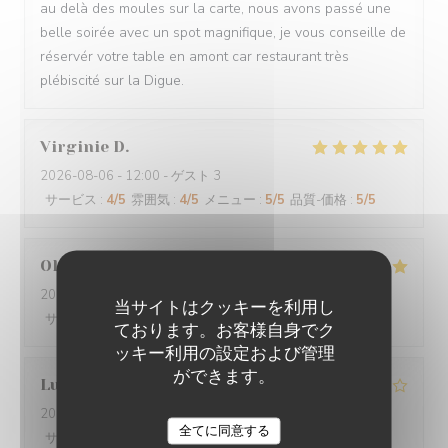
au delà des moules sur la carte, nous avons passé une
belle soirée avec un spot magnifique, je vous conseille de
réservér votre table en amont car restaurant très
plébiscité sur la Digue.
Virginie
D
2026-08-06
- 12:00 - ゲスト 3
サービス
:
4
/5
雰囲気
:
4
/5
メニュー
:
5
/5
品質-価格
:
5
/5
Olivier
B
2026-08-04
- 12:00 - ゲスト 4
当サイトはクッキーを利用し
サービス
:
5
/5
雰囲気
:
5
/5
メニュー
:
5
/5
品質-価格
:
5
/5
ております。お客様自身でク
ッキー利用の設定および管理
ができます。
Ludovic
L
2026-08-03
- 19:00 - ゲスト 5
全てに同意する
サービス
:
4
/5
雰囲気
:
4
/5
メニュー
:
4
/5
品質-価格
:
4
/5