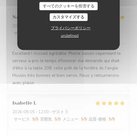
すべてのクッキーを拒否する
Nathalie
D
カスタマイズする
2026-08-04
- 14:15 - ゲスト 2
プライバシーポリシー
サービス
:
5
/5
雰囲気
:
5
/5
メニュー
:
5
/5
品質-価格
:
5
/5
undefined
Excellent ! Accueil agréable. Pleine saison cependant le
serveur a pris le temps d'honorer ma demande qui était
d'être à la table 208, celle prêt de la fenêtre ds l'angle.
Moules très bonnes et bien servis. Nous y retournerons
avec plaisir.
Isabelle
I
2026-08-05
- 12:00 - ゲスト 3
サービス
:
5
/5
雰囲気
:
5
/5
メニュー
:
5
/5
品質-価格
:
5
/5