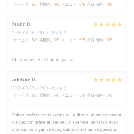
サービス
:
5
/5
雰囲気
:
4
/5
メニュー
:
5
/5
品質-価格
:
4
/5
Marc
D
2026-08-08
- 19:00 - ゲスト 2
サービス
:
5
/5
雰囲気
:
5
/5
メニュー
:
5
/5
品質-価格
:
5
/5
Choix variés et de bonne qualité
adeline
D
2026-08-08
- 19:00 - ゲスト 2
サービス
:
5
/5
雰囲気
:
5
/5
メニュー
:
5
/5
品質-価格
:
5
/5
Soirée parfaite, nous avions eu le droit à un emplacement
d'exception grâce au serveur, un service bien rodé avec
une équipe organisé et agréable , un choix de poissons