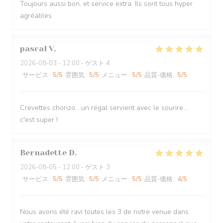
Toujours aussi bon, et service extra. Ils sont tous hyper
agréables
pascal
V
2026-08-03
- 12:00 - ゲスト 4
サービス
:
5
/5
雰囲気
:
5
/5
メニュー
:
5
/5
品質-価格
:
5
/5
Crevettes chorizo....un régal servient avec le sourire...
c'est super !
Bernadette
D
2026-08-05
- 12:00 - ゲスト 3
サービス
:
5
/5
雰囲気
:
5
/5
メニュー
:
5
/5
品質-価格
:
4
/5
Nous avons été ravi toutes les 3 de notre venue dans