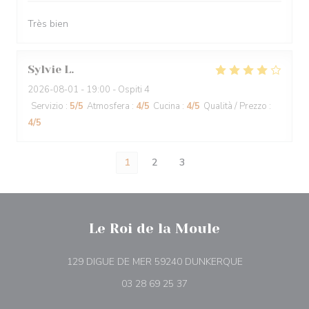
Très bien
Sylvie
L
2026-08-01
- 19:00 - Ospiti 4
Servizio
:
5
/5
Atmosfera
:
4
/5
Cucina
:
4
/5
Qualità / Prezzo
:
4
/5
1
2
3
Le Roi de la Moule
((apre una nuov
129 DIGUE DE MER 59240 DUNKERQUE
03 28 69 25 37