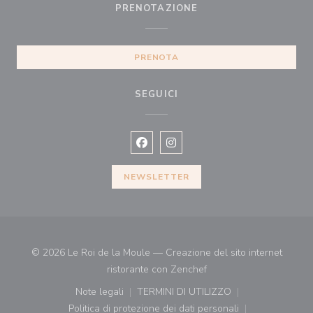
PRENOTAZIONE
PRENOTA
SEGUICI
Facebook ((apre una nuova finestra)
Instagram ((apre una nuova fi
NEWSLETTER
© 2026 Le Roi de la Moule — Creazione del sito internet
((apre una nuova finestr
ristorante con
Zenchef
Note legali
TERMINI DI UTILIZZO
((apre una nuova finestra))
((apre una nuova finestra))
Politica di protezione dei dati personali