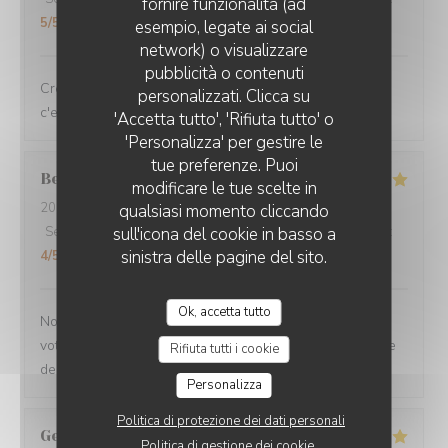
fornire funzionalità (ad
5
/5
esempio, legate ai social
network) o visualizzare
pubblicità o contenuti
Crevettes chorizo....un régal servient avec le sourire...
personalizzati. Clicca su
c'est super !
'Accetta tutto', 'Rifiuta tutto' o
'Personalizza' per gestire le
tue preferenze. Puoi
Bernadette
D
modificare le tue scelte in
2026-08-05
- 12:00 - Ospiti 3
qualsiasi momento cliccando
Servizio
:
5
/5
sull'icona del cookie in basso a
Atmosfera
:
5
/5
Cucina
:
5
/5
Qualità / Prezzo
:
sinistra delle pagine del sito.
4
/5
Ok, accetta tutto
Nous avons été ravi toutes les 3 de notre venue dans
votre restaurant Aussi bien du service du personnel que
Rifiuta tutti i cookie
de la qualité du repas
Personalizza
Politica di protezione dei dati personali
Georges
S
Politica di gestione dei cookie