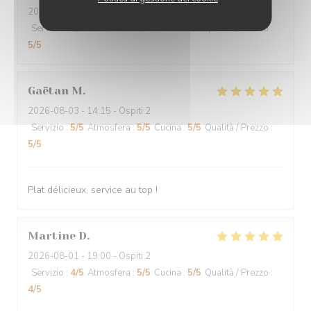
2026-08-05
- 12:00 - Ospiti 2
Servizio
:
4
/5
Atmosfera
:
4
/5
Cucina
:
5
/5
Qualità / Prezzo
:
5
/5
Gaëtan
M
2026-08-03
- 14:15 - Ospiti 2
Servizio
:
5
/5
Atmosfera
:
5
/5
Cucina
:
5
/5
Qualità / Prezzo
:
5
/5
Plat délicieux, service au top !
Martine
D
2026-08-01
- 19:00 - Ospiti 2
Servizio
:
4
/5
Atmosfera
:
5
/5
Cucina
:
5
/5
Qualità / Prezzo
:
4
/5