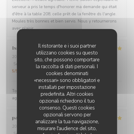
serveur a pris le temps d'honorer ma demande qui était
d'être à la table 208, celle prêt de la fenêtre ds l'angle.
Moules très bonnes et bien servis. Nous y retournerons
avec plaisir.
Il ristorante e i suoi partner
Isabelle
I
utilizzano cookies su questo
2026-08-05
- 12:00 - Ospiti 3
sito, che possono comportare
Servizio
:
5
/5
Atmosfera
:
5
/5
Cucina
:
5
/5
Qualità / Prezzo
:
la raccolta di dati personali. I
5
/5
cookies denominati
«necessari» sono obbligatori e
installati per impostazione
Toujours aussi bon, et service extra. Ils sont tous hyper
predefinita. Altri cookies
agréables
opzionali richiedono il tuo
consenso. Questi cookies
opzionali servono per
pascal
V
analizzare la tua navigazione,
2026-08-03
- 12:00 - Ospiti 4
misurare l'audience del sito,
Servizio
:
5
/5
Atmosfera
:
5
/5
Cucina
:
5
/5
Qualità / Prezzo
: