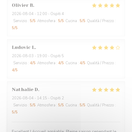
Olivier
B
2026-08-04
- 12:00 - Ospiti 4
Servizio
:
5
/5
Atmosfera
:
5
/5
Cucina
:
5
/5
Qualità / Prezzo
:
5
/5
Ludovic
L
2026-08-03
- 19:00 - Ospiti 5
Servizio
:
4
/5
Atmosfera
:
4
/5
Cucina
:
4
/5
Qualità / Prezzo
:
4
/5
Nathalie
D
2026-08-04
- 14:15 - Ospiti 2
Servizio
:
5
/5
Atmosfera
:
5
/5
Cucina
:
5
/5
Qualità / Prezzo
:
5
/5
Excellent ! Accueil agréable. Pleine saison cependant le