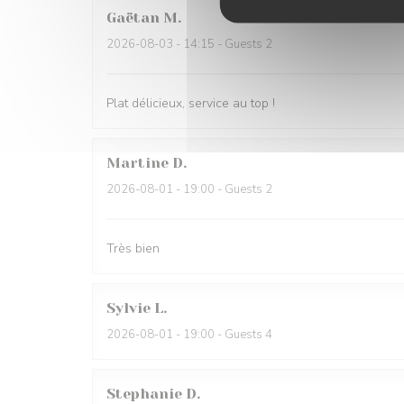
Gaëtan
M
2026-08-03
- 14:15 - Guests 2
Plat délicieux, service au top !
Martine
D
2026-08-01
- 19:00 - Guests 2
Très bien
Sylvie
L
2026-08-01
- 19:00 - Guests 4
Stephanie
D