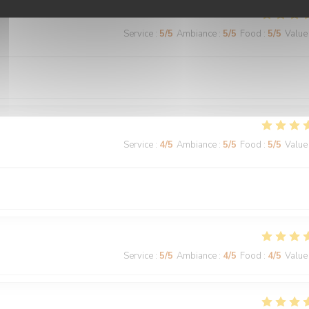
Service
:
5
/5
Ambiance
:
5
/5
Food
:
5
/5
Value
Service
:
4
/5
Ambiance
:
5
/5
Food
:
5
/5
Value
Service
:
5
/5
Ambiance
:
4
/5
Food
:
4
/5
Value