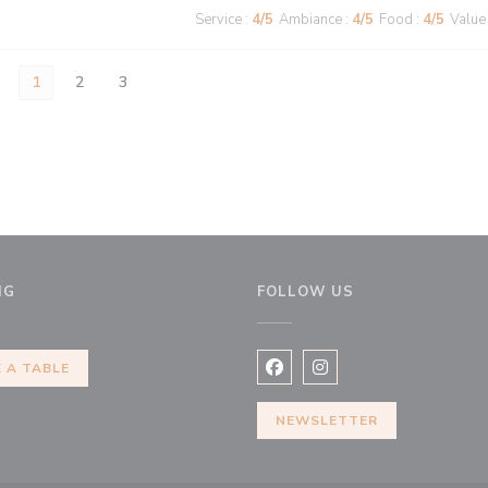
Service
:
4
/5
Ambiance
:
4
/5
Food
:
4
/5
Value
1
2
3
NG
FOLLOW US
new window))
 A TABLE
Facebook ((opens in a new 
Instagram ((opens in 
NEWSLETTER