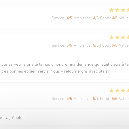
Service
:
4
/5
Ambiance
:
4
/5
Food
:
4
/5
Value
Service
:
5
/5
Ambiance
:
5
/5
Food
:
5
/5
Value
t le serveur a pris le temps d'honorer ma demande qui était d'être à la
s très bonnes et bien servis. Nous y retournerons avec plaisir.
Service
:
5
/5
Ambiance
:
5
/5
Food
:
5
/5
Value
yper agréables