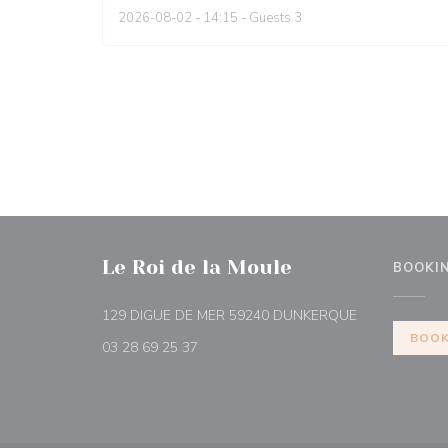
2026-08-02
- 14:15 - Guests 3
Le Roi de la Moule
BOOKI
((opens in a 
129 DIGUE DE MER 59240 DUNKERQUE
BOOK
03 28 69 25 37