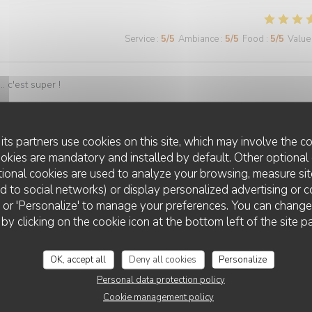
Service
:
5
/5
Ambiance
:
5
/5
Food
:
5
/5
Value
. c'est super !
its partners use cookies on this site, which may involve the co
Service
:
5
/5
Ambiance
:
5
/5
Food
:
5
/5
Value
ookies are mandatory and installed by default. Other optional 
ional cookies are used to analyze your browsing, measure sit
ted to social networks) or display personalized advertising or c
s votre restaurant Aussi bien du service du personnel que de la qualit
ll' or 'Personalize' to manage your preferences. You can chang
 by clicking on the cookie icon at the bottom left of the site p
OK, accept all
Deny all cookies
Personalize
Personal data protection policy
Service
:
4
/5
Ambiance
:
4
/5
Food
:
5
/5
Value
Cookie management policy