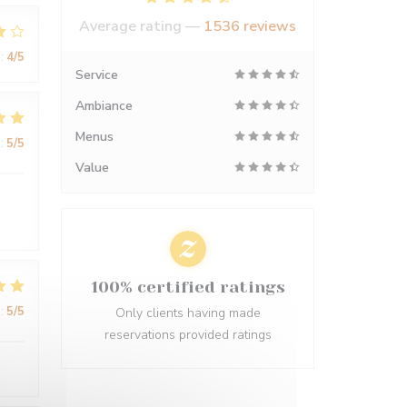
Average rating —
1536 reviews
:
4
/5
Service
Ambiance
Menus
:
5
/5
Value
100% certified ratings
:
5
/5
Only clients having made
reservations provided ratings