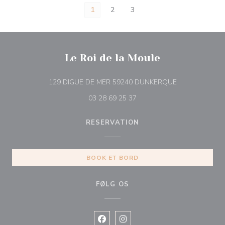
1
2
3
Le Roi de la Moule
((åbner i et nyt
129 DIGUE DE MER 59240 DUNKERQUE
03 28 69 25 37
RESERVATION
BOOK ET BORD
FØLG OS
Facebook ((åbner i et nyt vindue))
Instagram ((åbner i et nyt vin