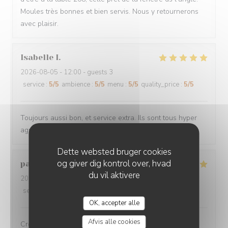
Moules très bonnes et bien servis. Nous y retournerons
avec plaisir.
Isabelle
I
2026-08-05
- 12:00 - guests 3
service
:
5
/5
ambience
:
5
/5
menu
:
5
/5
quality_price
:
5
/5
Toujours aussi bon, et service extra. Ils sont tous hyper
agréables
Dette websted bruger cookies
og giver dig kontrol over, hvad
pascal
V
du vil aktivere
2026-08-03
- 12:00 - guests 4
service
:
5
/5
ambience
:
5
/5
menu
:
5
/5
quality_price
:
5
/5
OK, accepter alle
Afvis alle cookies
Crevettes chorizo....un régal servient avec le sourire...