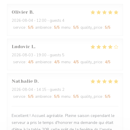
Olivier
B
2026-08-04
- 12:00 - guests 4
service
:
5
/5
ambience
:
5
/5
menu
:
5
/5
quality_price
:
5
/5
Ludovic
L
2026-08-03
- 19:00 - guests 5
service
:
4
/5
ambience
:
4
/5
menu
:
4
/5
quality_price
:
4
/5
Nathalie
D
2026-08-04
- 14:15 - guests 2
service
:
5
/5
ambience
:
5
/5
menu
:
5
/5
quality_price
:
5
/5
Excellent ! Accueil agréable. Pleine saison cependant le
serveur a pris le temps d'honorer ma demande qui était
d'être à la table 208, celle prêt de la fenêtre ds l'angle.