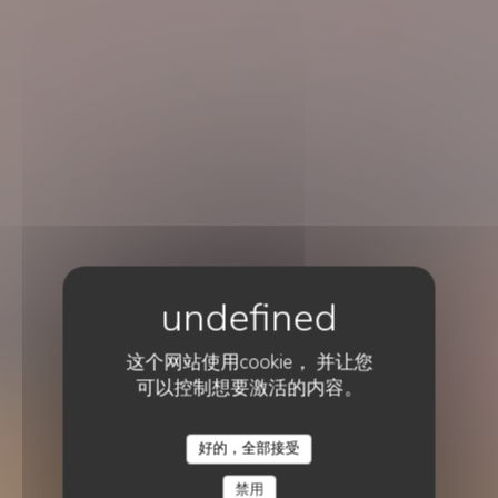
这个网站使用cookie， 并让您
可以控制想要激活的内容。
海鲜
•
DUNKERQUE
好的，全部接受
Le Roi de la Moule
禁用