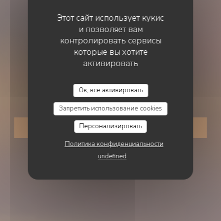
Этот сайт использует кукис
и позволяет вам
контролировать сервисы
которые вы хотите
активировать
МОРЕПРОДУКТЫ
•
DUNKERQUE
Ок, все активировать
Le Roi de la Moule
Запретить использование cookies
Персонализировать
ЗАБРОНИРОВАТЬ СТОЛИК
Политика конфиденциальности
undefined