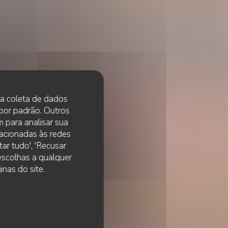
 na coleta de dados
 por padrão. Outros
 para analisar sua
lacionadas às redes
ar tudo', 'Recusar
 escolhas a qualquer
nas do site.