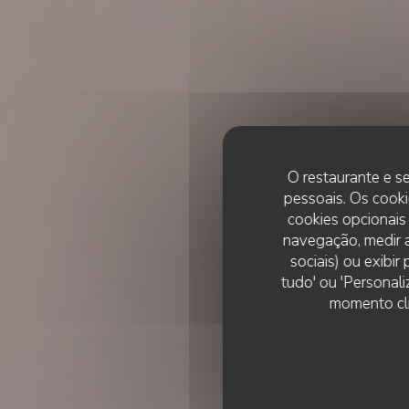
O restaurante e se
pessoais. Os cooki
cookies opcionais
navegação, medir a
sociais) ou exibi
tudo' ou 'Personali
momento cli