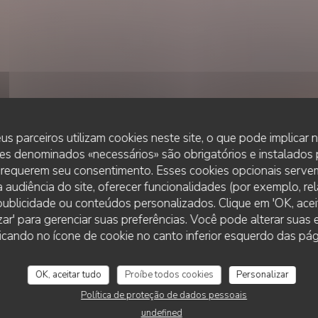
us parceiros utilizam cookies neste site, o que pode implicar
es denominados «necessários» são obrigatórios e instalados
 requerem seu consentimento. Esses cookies opcionais servem
 audiência do site, oferecer funcionalidades (por exemplo, re
r publicidade ou conteúdos personalizados. Clique em 'OK, aceit
•
DUNKERQUE
zar' para gerenciar suas preferências. Você pode alterar suas
Le Roi de la Moule
cando no ícone de cookie no canto inferior esquerdo das pági
OK, aceitar tudo
Proíbe todos cookies
Personalizar
RESERVAR UMA MESA
Política de proteção de dados pessoais
undefined