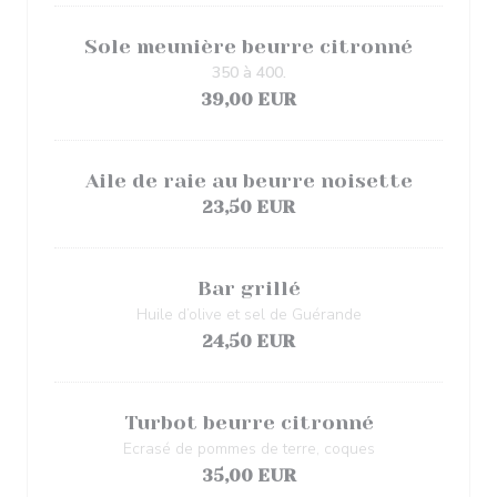
Sole meunière beurre citronné
350 à 400.
39,00 EUR
Aile de raie au beurre noisette
23,50 EUR
Bar grillé
Huile d’olive et sel de Guérande
24,50 EUR
Turbot beurre citronné
Ecrasé de pommes de terre, coques
35,00 EUR