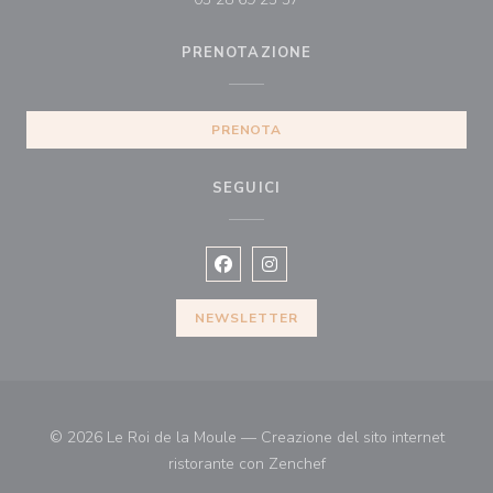
PRENOTAZIONE
PRENOTA
SEGUICI
Facebook ((apre una nuova finestra)
Instagram ((apre una nuova fi
NEWSLETTER
© 2026 Le Roi de la Moule — Creazione del sito internet
((apre una nuova finestr
ristorante con
Zenchef