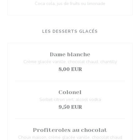
Coca cola, jus de fruits ou limonade
LES DESSERTS GLACÉS
Dame blanche
Crème glacée vanille, chocolat chaud, chantilly
8,00 EUR
Colonel
Sorbet citron vert, alcool vodka
9,50 EUR
Profiteroles au chocolat
Choux maison, crème glacée vanille, chocolat chaud