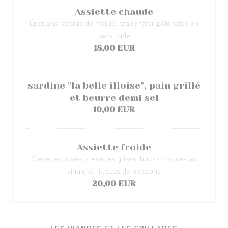
Assiette chaude
Éperlans, accras de morue, crabe farci, pétoncles en
persillade
18,00 EUR
sardine "la belle illoise", pain grillé
et beurre demi sel
10,00 EUR
Assiette froide
Crevettes roses, crevettes grises, bulots, moules au
vinaigre, rillettes de poissons
20,00 EUR