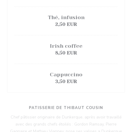
Thé, infusion
2,50 EUR
Irish coffee
8,50 EUR
Cappuccino
3,50 EUR
PATISSERIE DE THIBAUT COUSIN
Chef pâtissier originaire de Dunkerque, après avoir travaillé
avec des grands chefs étoilés : Gordon Ramsay, Pierre
Gagnaire et Mathieu Vianney, pose ses valises a Dunkerque