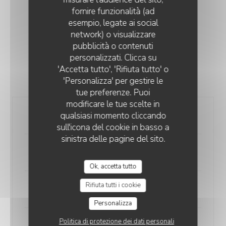
fornire funzionalità (ad
esempio, legate ai social
network) o visualizzare
pubblicità o contenuti
Formule du Roi
personalizzati. Clicca su
Hors soir, week-end et juillet / aout
'Accetta tutto', 'Rifiuta tutto' o
25,00 EUR
'Personalizza' per gestire le
tue preferenze. Puoi
modificare le tue scelte in
qualsiasi momento cliccando
Boisson
sull'icona del cookie in basso a
sinistra delle pagine del sito.
+ Plat
Ok, accetta tutto
Rifiuta tutti i cookie
+ Dessert
Personalizza
Politica di protezione dei dati personali