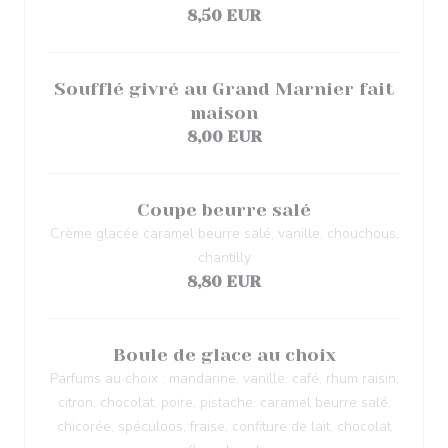
8,50 EUR
Soufflé givré au Grand Marnier fait
maison
8,00 EUR
Coupe beurre salé
Crème glacée caramel beurre salé, vanille, chouchous,
chantilly
8,80 EUR
Boule de glace au choix
Parfums au choix : mandarine, vanille, café, rhum raisin,
citron, chocolat, poire, pistache, caramel beurre salé,
chicorée, spéculoos, fraise, confiture de lait, chocolat