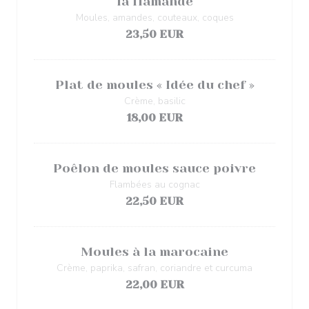
la flamande
Moules, amandes, couteaux, coques
23,50 EUR
Plat de moules « Idée du chef »
Crème, basilic
18,00 EUR
Poêlon de moules sauce poivre
Flambées au cognac
22,50 EUR
Moules à la marocaine
Crème, paprika, safran, coriandre et curcuma
22,00 EUR