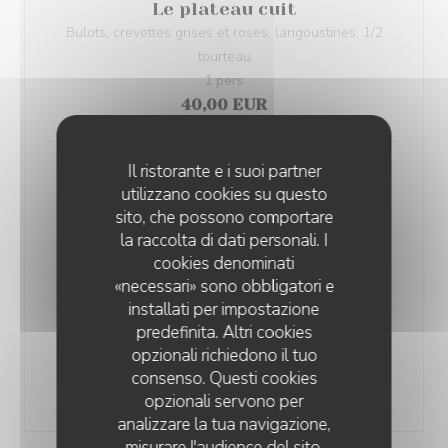
Le plateau cuit
Bulots, crevettes grises et roses, langoustines, 1/2
tourteau
1 pers
40,00 EUR
Il ristorante e i suoi partner
Le plateau royal
utilizzano cookies su questo
6 huîtres, bulots, crevettes roses et grises,
sito, che possono comportare
langoustines, 1/2 homard bleu
la raccolta di dati personali. I
1 pers
2 pers
cookies denominati
61,00 EUR
112,00 EUR
«necessari» sono obbligatori e
installati per impostazione
predefinita. Altri cookies
Huîtres Normandes N°3
opzionali richiedono il tuo
Les 6
Les 9
Les 12
consenso. Questi cookies
15,50 EUR
23,00 EUR
29,00 EUR
opzionali servono per
analizzare la tua navigazione,
misurare l'audience del sito,