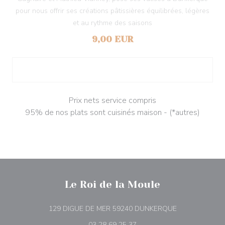
pour nous offrir ses créations pâtissières équilibrées, légères
et au rythme des saisons
9,00 EUR
Prix nets service compris
95% de nos plats sont cuisinés maison - (*autres)
Le Roi de la Moule
((apre una nuov
129 DIGUE DE MER 59240 DUNKERQUE
03 28 69 25 37