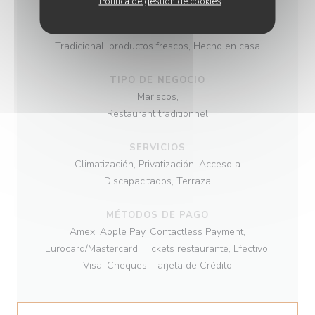
Política de gestión de cookies
COCINA
Pescado y Mariscos, Mejillones, Cocina
Tradicional, productos frescos, Hecho en casa
TIPO DE NEGOCIO
Mariscos,
Restaurant traditionnel
SERVICIOS
Climatización, Privatización, Acceso a
Discapacitados, Terraza
MÉTODOS DE PAGO
Amex, Apple Pay, Contactless Payment,
Eurocard/Mastercard, Tickets restaurante, Efectivo,
Visa, Cheques, Tarjeta de Crédito