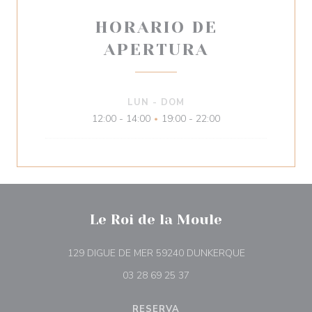
HORARIO DE
APERTURA
LUN
-
DOM
12:00 - 14:00
19:00 - 22:00
•
Le Roi de la Moule
((abre en una 
129 DIGUE DE MER 59240 DUNKERQUE
03 28 69 25 37
RESERVA