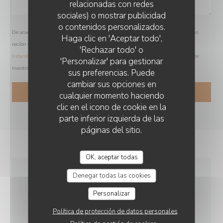
relacionadas con redes
sociales) o mostrar publicidad
o contenidos personalizados.
De acuerdo con la normativa de protección de datos, puede ejercer su derecho a no
Haga clic en 'Aceptar todo',
recibir comunicaciones comerciales inscribiéndose en la Lista Robinson:
'Rechazar todo' o
listarobinson.es
. Para más información sobre el tratamiento de sus datos, consulte
'Personalizar' para gestionar
nuestra
política de privacidad
.
sus preferencias. Puede
cambiar sus opciones en
cualquier momento haciendo
clic en el icono de cookie en la
parte inferior izquierda de las
páginas del sitio.
OK, aceptar todas
Denegar todas las cookies
INFORMACIÓN
Personalizar
GENERAL
Política de protección de datos personales