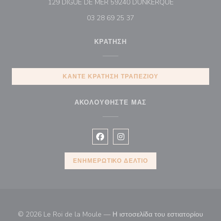
((ανοίγει σε νέ
129 DIGUE DE MER 59240 DUNKERQUE
03 28 69 25 37
ΚΡΆΤΗΣΗ
ΚΆΝΤΕ ΚΡΆΤΗΣΗ ΤΡΑΠΕΖΙΟΎ
ΑΚΟΛΟΥΘΉΣΤΕ ΜΑΣ
Facebook ((ανοίγει σε νέο παράθυρ
Instagram ((ανοίγει σε νέο π
ΕΝΗΜΕΡΩΤΙΚΌ ΔΕΛΤΊΟ
© 2026 Le Roi de la Moule — Η ιστοσελίδα του εστιατορίου