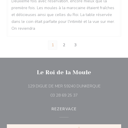
Deuxième fois avec réservation, encore mieux que la
première fois. Les moules à la marocaine étaient fraîches
et délicieuses ainsi que celles du Roi. La table réservée
dans le coin était parfaite pour l'intimité et la vue sur mer.
On reviendra
1
2
3
Le Roi de la Moule
((otevře se v n
129 DIGUE DE MER 59240 DUNKERQUE
03 28 69 25 37
REZERVACE