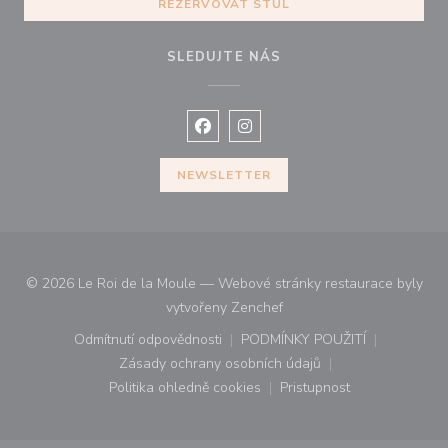
REZERVOVAT STŮL
SLEDUJTE NÁS
Facebook ((otevře se v novém okně
Instagram ((otevře se v nové
NEWSLETTER
© 2026 Le Roi de la Moule — Webové stránky restaurace byly
((otevře se v novém okně))
vytvořeny
Zenchef
Odmítnutí odpovědnosti
PODMÍNKY POUŽITÍ
((otevře se v novém okně))
((otevře se v novém o
Zásady ochrany osobních údajů
((otevře se v novém okně))
Politika ohledně cookies
Pristupnost
((otevře se v novém okně))
((otevře se v novém o