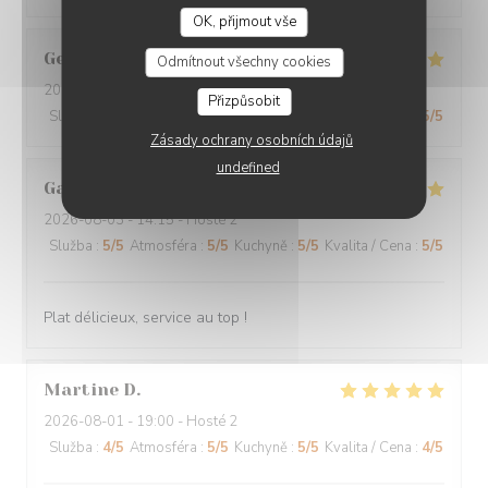
OK, přijmout vše
Georges
S
Odmítnout všechny cookies
2026-08-05
- 12:00 - Hosté 2
Přizpůsobit
Služba
:
4
/5
Atmosféra
:
4
/5
Kuchyně
:
5
/5
Kvalita / Cena
:
5
/5
Zásady ochrany osobních údajů
undefined
Gaëtan
M
2026-08-03
- 14:15 - Hosté 2
Služba
:
5
/5
Atmosféra
:
5
/5
Kuchyně
:
5
/5
Kvalita / Cena
:
5
/5
Plat délicieux, service au top !
Martine
D
2026-08-01
- 19:00 - Hosté 2
Služba
:
4
/5
Atmosféra
:
5
/5
Kuchyně
:
5
/5
Kvalita / Cena
:
4
/5