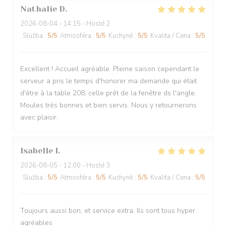
Nathalie
D
2026-08-04
- 14:15 - Hosté 2
Služba
:
5
/5
Atmosféra
:
5
/5
Kuchyně
:
5
/5
Kvalita / Cena
:
5
/5
Excellent ! Accueil agréable. Pleine saison cependant le
serveur a pris le temps d'honorer ma demande qui était
d'être à la table 208, celle prêt de la fenêtre ds l'angle.
Moules très bonnes et bien servis. Nous y retournerons
avec plaisir.
Isabelle
I
2026-08-05
- 12:00 - Hosté 3
Služba
:
5
/5
Atmosféra
:
5
/5
Kuchyně
:
5
/5
Kvalita / Cena
:
5
/5
Toujours aussi bon, et service extra. Ils sont tous hyper
agréables