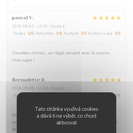
pascal
V
2026-08-03
- 12:00 - Hosté 4
Služba
:
5
/5
Atmosféra
:
5
/5
Kuchyně
:
5
/5
Kvalita / Cena
:
5
/5
Crevettes chorizo....un régal servient avec le sourire...
c'est super !
Bernadette
D
2026-08-05
- 12:00 - Hosté 3
Služba
:
5
/5
Atmosféra
:
5
/5
Kuchyně
:
5
/5
Kvalita / Cena
:
4
/5
Tato stránka využívá cookies
Nous avons été ravi toutes les 3 de notre venue dans
a dává ti na výběr, co chceš
votre restaurant Aussi bien du service du personnel que
aktivovat
de la qualité du repas