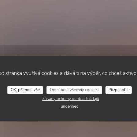
o stránka využívá cookies a dává ti na výběr, co chceš aktiv
•
DUNKERQUE
Le Roi de la Moule
OK, přijmout vše
Odmítnout všechny cookies
Přizpůsobit
Zásady ochrany osobních údajů
undefined
REZERVOVAT STŮL