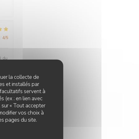
:
4
/5
é du
quer la collecte de
s et installés par
facultatifs servent à
:
5
/5
s (ex : en lien avec
z sur « Tout accepter
modifier vos choix à
es pages du site.
:
5
/5