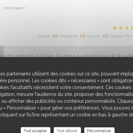
. c'est super !
Service
:
5
/5
Ambiance
:
5
/5
Cuisine
:
5
/5
Qualité / Prix
s votre restaurant Aussi bien du service du personnel que de la qualit
es partenaires utilisent des cookies sur ce site, pouvant impli
re personnel. Les cookies dits « nécessaires » sont obligatoire
kies facultatifs nécessitent votre consentement. Ces cookies 
Service
:
4
/5
Ambiance
:
4
/5
Cuisine
:
5
/5
Qualité / Prix
gation, mesurer l'audience du site, proposer des fonctionnalité
 ou afficher des publicités ou contenus personnalisés. Clique
 ou « Personnaliser » pour gérer vos préférences. Vous pouvez 
liquant sur l'icône représentant un cookie en bas à gauche d
Service
:
5
/5
Ambiance
:
5
/5
Cuisine
:
5
/5
Qualité / Prix
Tout accepter
Tout refuser
Personnaliser