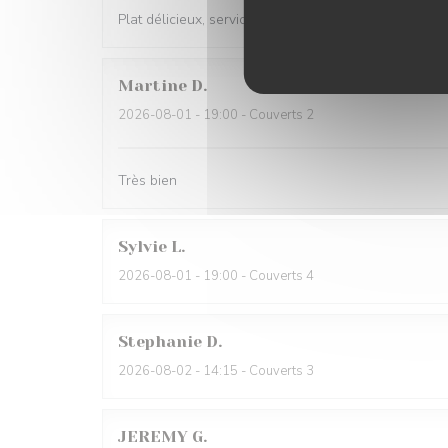
Plat délicieux, service au top !
Martine
D
2026-08-01
- 19:00 - Couverts 2
Très bien
Sylvie
L
2026-08-01
- 19:00 - Couverts 4
Stephanie
D
2026-08-02
- 14:15 - Couverts 3
JEREMY
G