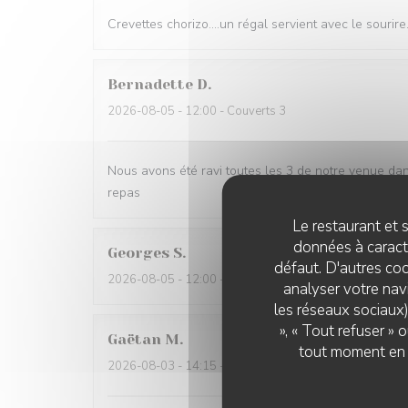
Crevettes chorizo....un régal servient avec le sourire..
Bernadette
D
2026-08-05
- 12:00 - Couverts 3
Nous avons été ravi toutes les 3 de notre venue dan
repas
Le restaurant et s
données à caractè
Georges
S
défaut. D'autres coo
2026-08-05
- 12:00 - Couverts 2
analyser votre navi
les réseaux sociaux)
», « Tout refuser »
Gaëtan
M
tout moment en c
2026-08-03
- 14:15 - Couverts 2