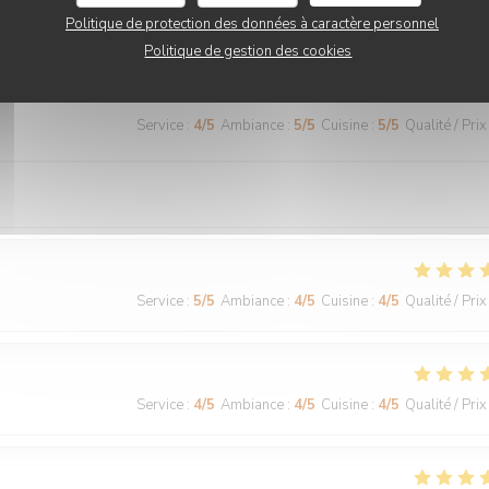
Politique de protection des données à caractère personnel
Politique de gestion des cookies
Service
:
4
/5
Ambiance
:
5
/5
Cuisine
:
5
/5
Qualité / Prix
Service
:
5
/5
Ambiance
:
4
/5
Cuisine
:
4
/5
Qualité / Prix
Service
:
4
/5
Ambiance
:
4
/5
Cuisine
:
4
/5
Qualité / Prix