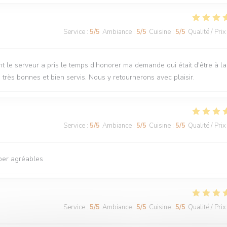
Service
:
5
/5
Ambiance
:
5
/5
Cuisine
:
5
/5
Qualité / Prix
t le serveur a pris le temps d'honorer ma demande qui était d'être à la
s très bonnes et bien servis. Nous y retournerons avec plaisir.
Service
:
5
/5
Ambiance
:
5
/5
Cuisine
:
5
/5
Qualité / Prix
yper agréables
Service
:
5
/5
Ambiance
:
5
/5
Cuisine
:
5
/5
Qualité / Prix