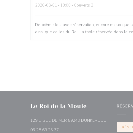
2026-08-01
- 19:00 - Couverts 2
Deuxième fois avec réservation, encore mieux que la
ainsi que celles du Roi. La table réservée dans le coi
Le Roi de la Moule
RÉSER
((ouvre une no
129 DIGUE DE MER 59240 DUNKERQUE
RÉSE
03 28 69 25 37